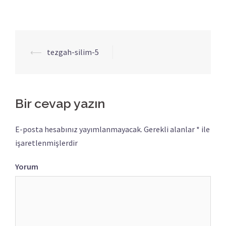
⟵
tezgah-silim-5
Yazı
dolaşımı
Bir cevap yazın
E-posta hesabınız yayımlanmayacak.
Gerekli alanlar
*
ile
işaretlenmişlerdir
Yorum