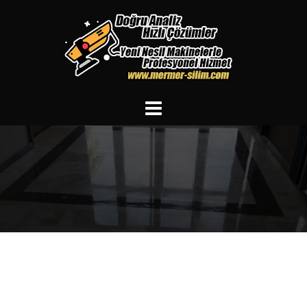
İçeriğe
atla