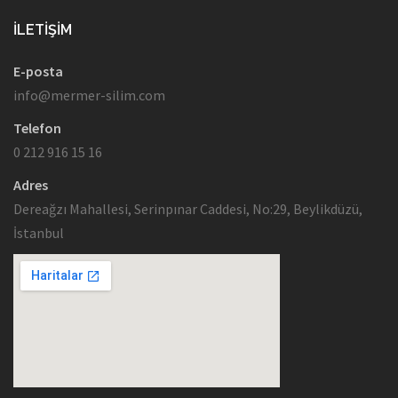
İLETIŞIM
E-posta
info@mermer-silim.com
Telefon
0 212 916 15 16
Adres
Dereağzı Mahallesi, Serinpınar Caddesi, No:29, Beylikdüzü,
İstanbul