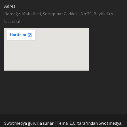
Adres
Dereağzı Mahallesi, Serinpınar Caddesi, No:29, Beylikdüzü,
İstanbul
Swotmedya gururla sunar
|
Tema: E.C. tarafından
Swotmedya
.