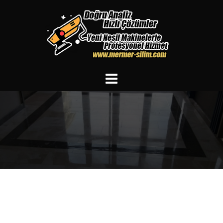
İçeriğe
atla