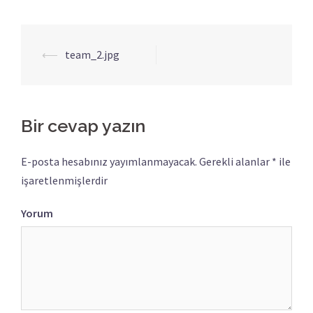
⟵
team_2.jpg
Yazı
dolaşımı
Bir cevap yazın
E-posta hesabınız yayımlanmayacak.
Gerekli alanlar
*
ile
işaretlenmişlerdir
Yorum