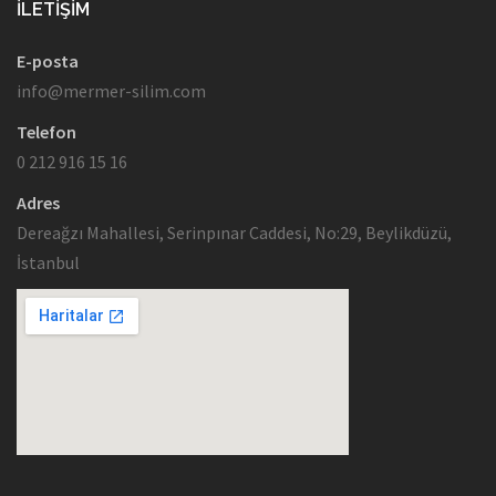
İLETIŞIM
E-posta
info@mermer-silim.com
Telefon
0 212 916 15 16
Adres
Dereağzı Mahallesi, Serinpınar Caddesi, No:29, Beylikdüzü,
İstanbul