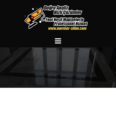
İçeriğe
atla