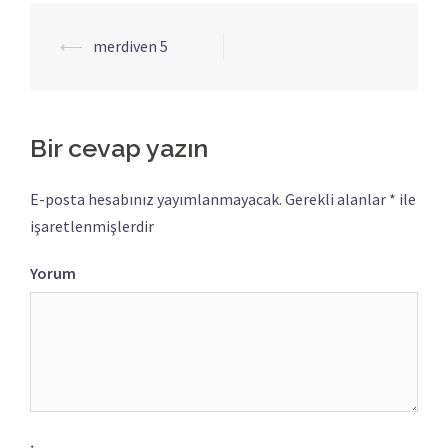
⟵
merdiven 5
Yazı
dolaşımı
Bir cevap yazın
E-posta hesabınız yayımlanmayacak.
Gerekli alanlar
*
ile
işaretlenmişlerdir
Yorum