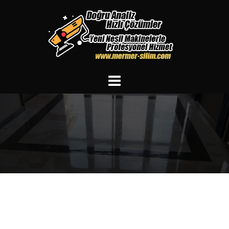
İçeriğe
atla