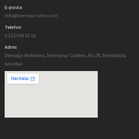
E-posta
info@mermer-silim.com
Telefon
0 212 916 15 16
Adres
Dereağzı Mahallesi, Serinpınar Caddesi, No:29, Beylikdüzü,
İstanbul