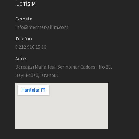
İLETIŞIM
E-posta
info@mermer-silim.com
Telefon
0 212 916 15 16
Adres
Dereağzı Mahallesi, Serinpınar Caddesi, No:29,
Beylikdüzü, İstanbul