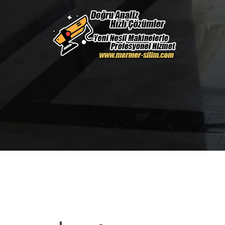
İçeriğe
atla