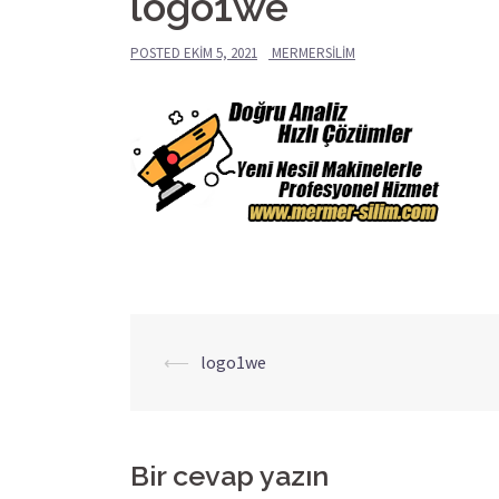
logo1we
POSTED
EKIM 5, 2021
MERMERSILIM
⟵
logo1we
Yazı
dolaşımı
Bir cevap yazın