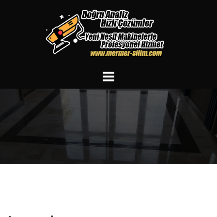
İçeriğe
atla