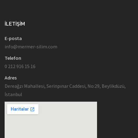
İLETIŞIM
E-posta
info@mermer-silim.com
Telefon
0 212 916 15 16
Adres
Dereağzı Mahallesi, Serinpınar Caddesi, No:29, Beylikdüzü,
İstanbul