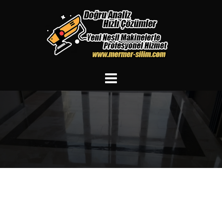
İçeriğe
atla