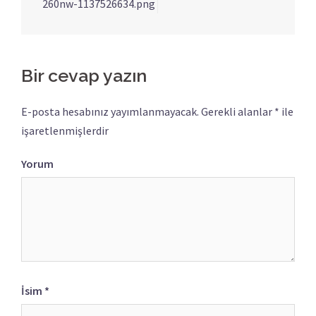
260nw-1137526634.png
Bir cevap yazın
E-posta hesabınız yayımlanmayacak.
Gerekli alanlar
*
ile
işaretlenmişlerdir
Yorum
İsim
*