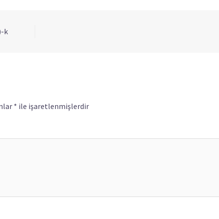
)-k
nlar
*
ile işaretlenmişlerdir