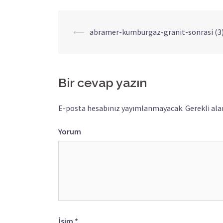
⟵
abramer-kumburgaz-granit-sonrasi (3
Yazı
dolaşımı
Bir cevap yazın
E-posta hesabınız yayımlanmayacak.
Gerekli ala
Yorum
İsim
*