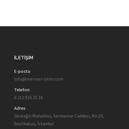
İLETIŞIM
E-posta
info@mermer-silim.com
Telefon
0 212 916 15 16
Adres
Dereağzı Mahallesi, Serinpınar Caddesi, No:29,
Beylikdüzü, İstanbul