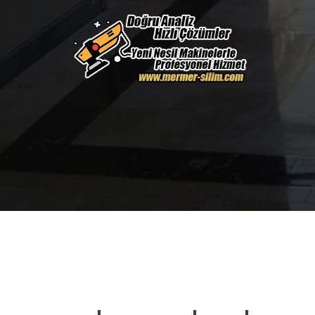
İçeriğe
atla