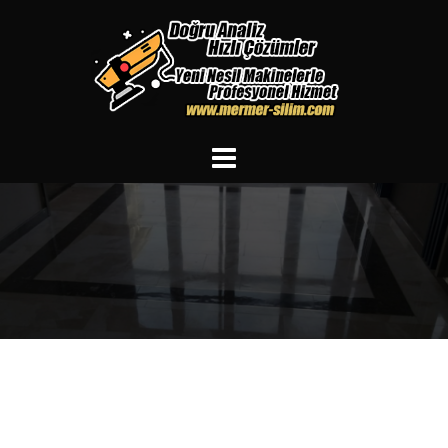
İçeriğe
atla