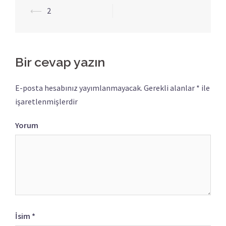
⟵
2
Yazı
dolaşımı
Bir cevap yazın
E-posta hesabınız yayımlanmayacak.
Gerekli alanlar
*
ile
işaretlenmişlerdir
Yorum
İsim
*