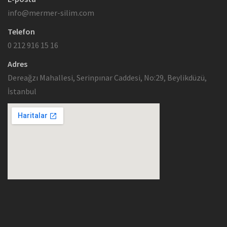
info@mermer-silim.com
Telefon
0 212 916 15 16
Adres
Dereağzı Mahallesi, Serinpınar Caddesi, No:29, Beylikdüzü,
İstanbul